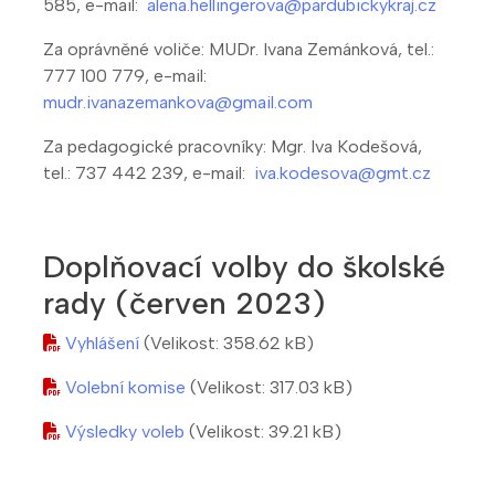
585, e-mail:
alena.hellingerova@pardubickykraj.cz
Za oprávněné voliče: MUDr. Ivana Zemánková, tel.:
777 100 779, e-mail:
mudr.ivanazemankova@gmail.com
Za pedagogické pracovníky: Mgr. Iva Kodešová,
tel.: 737 442 239, e-mail:
iva.kodesova@gmt.cz
Doplňovací volby do školské
rady (červen 2023)
Vyhlášení
(Velikost: 358.62 kB)
Volební komise
(Velikost: 317.03 kB)
Výsledky voleb
(Velikost: 39.21 kB)