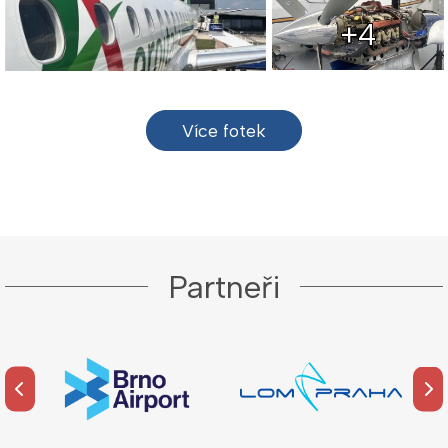
+4
Více fotek
Partneři