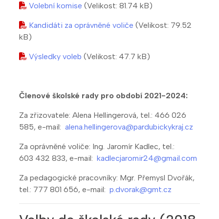
Volební komise
(Velikost: 81.74 kB)
Kandidáti za oprávněné voliče
(Velikost: 79.52
kB)
Výsledky voleb
(Velikost: 47.7 kB)
Členové školské rady pro období 2021-2024:
Za zřizovatele: Alena Hellingerová, tel.: 466 026
585, e-mail:
alena.hellingerova@pardubickykraj.cz
Za oprávněné voliče: Ing. Jaromír Kadlec, tel.:
603 432 833, e-mail:
kadlecjaromir24@gmail.com
Za pedagogické pracovníky: Mgr. Přemysl Dvořák,
tel.: 777 801 656, e-mail:
p.dvorak@gmt.cz