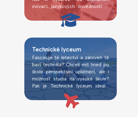
inovací, jazykových dovedností až
po laboratorní pokusy.
Technické lyceum
Fascinuje tě letectví a zároveň tě
baví technika? Chceš mít hned po
škole perspektivní uplatnění, ale i
možnost studia na vysoké škole?
Pak je Technické lyceum ideální
volbou.