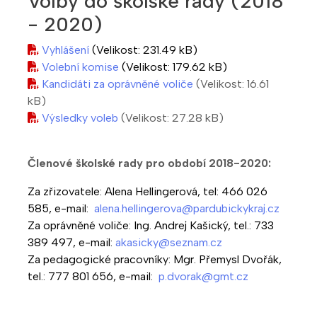
Volby do školské rady (2018
- 2020)
Vyhlášení
(Velikost: 231.49 kB)
Volební komise
(Velikost: 179.62 kB)
Kandidáti za oprávněné voliče
(Velikost: 16.61
kB)
Výsledky voleb
(Velikost: 27.28 kB)
Členové školské rady pro období 2018-2020:
Za zřizovatele: Alena Hellingerová, tel: 466 026
585, e-mail:
alena.hellingerova@pardubickykraj.cz
Za oprávněné voliče: Ing. Andrej Kašický, tel.: 733
389 497, e-mail:
akasicky@seznam.cz
Za pedagogické pracovníky: Mgr. Přemysl Dvořák,
tel.: 777 801 656, e-mail:
p.dvorak@gmt.cz