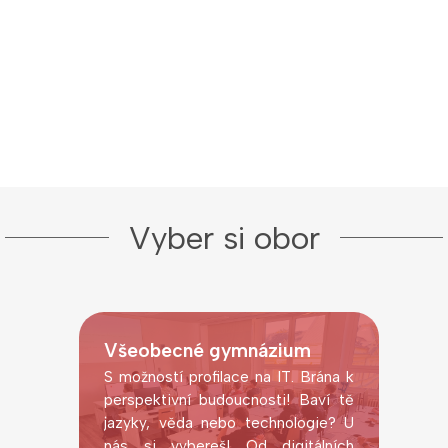
Vyber si obor
Všeobecné gymnázium
S možností profilace na IT. Brána k
perspektivní budoucnosti! Baví tě
jazyky, věda nebo technologie? U
nás si vybereš! Od digitálních