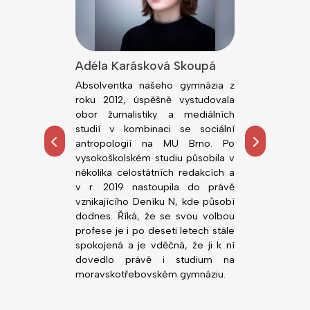
lová
Adéla Karásková Skoupá
Jiří Kodeš
dním rokem
Absolventka našeho gymnázia z
Absolvent n
ou fakultu
roku 2012, úspěšně vystudovala
roku 2018, ú
rzity v Brně.
obor žurnalistiky a mediálních
obor Všeobe
tředoškolskou
studií v kombinaci se sociální
Lékařské fa
hemie, zejména
antropologií na MU Brno. Po
Palackého. 
ních prostor.
vysokoškolském studiu působila v
působí n
alo možnost
několika celostátních redakcích a
novorozen
, co ji zajímá,
v r. 2019 nastoupila do právě
Nemocnice Svi
ority před VŠ
vznikajícího Deníku N, kde působí
gymnáziu v
dodnes. Říká, že se svou volbou
(zatím) nejlepš
profese je i po deseti letech stále
Nedá dopustit 
spokojená a je vděčná, že ji k ní
vstřícné vyučuj
dovedlo právě i studium na
moravskotřebovském gymnáziu.