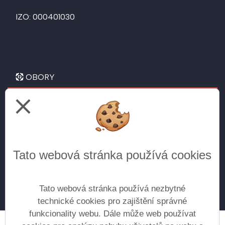
IZO: 000401030
OBORY
close
Letecké technické lyceum
pro žáky 9. tříd
Všeobecné gymnázium
Tato webová stránka používá cookies
pro žáky 5. tříd
pro žáky 9. tříd (doplnění do kvinty) - přijímání
do vyššího ročníku na základě vyhlášenýh kritérií
Tato webová stránka používá nezbytné
technické cookies pro zajištění správné
funkcionality webu. Dále může web používat