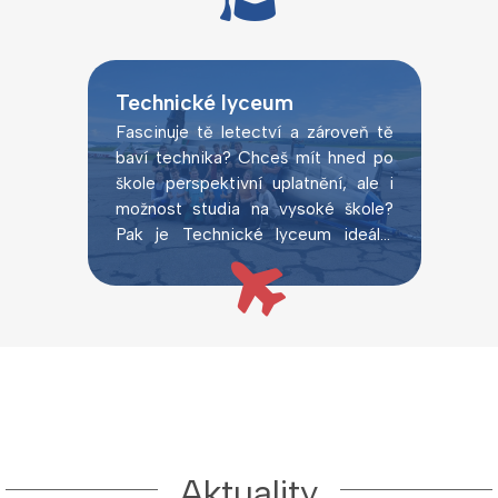
Technické lyceum
Fascinuje tě letectví a zároveň tě
baví technika? Chceš mít hned po
škole perspektivní uplatnění, ale i
možnost studia na vysoké škole?
Pak je Technické lyceum ideální
volbou.
Aktuality