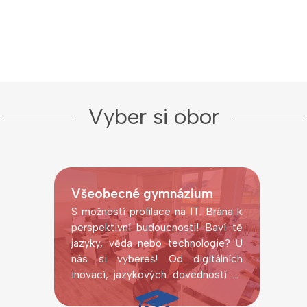
Vyber si obor
Všeobecné gymnázium
S možností profilace na IT. Brána k
perspektivní budoucnosti! Baví tě
jazyky, věda nebo technologie? U
nás si vybereš! Od digitálních
inovací, jazykových dovedností až
po laboratorní pokusy.