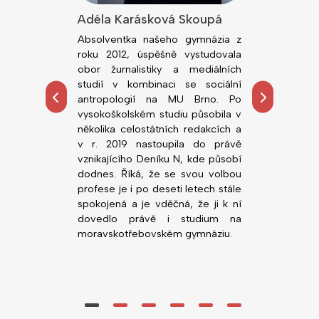
lová
Adéla Karásková Skoupá
Jiří Kodeš
dním rokem
Absolventka našeho gymnázia z
Absolvent n
ou fakultu
roku 2012, úspěšně vystudovala
roku 2018, ú
rzity v Brně.
obor žurnalistiky a mediálních
obor Všeobe
tředoškolskou
studií v kombinaci se sociální
Lékařské fa
hemie, zejména
antropologií na MU Brno. Po
Palackého. 
ních prostor.
vysokoškolském studiu působila v
působí n
alo možnost
několika celostátních redakcích a
novorozen
, co ji zajímá,
v r. 2019 nastoupila do právě
Nemocnice Svi
ority před VŠ
vznikajícího Deníku N, kde působí
gymnáziu v
dodnes. Říká, že se svou volbou
(zatím) nejlepš
profese je i po deseti letech stále
Nedá dopustit 
spokojená a je vděčná, že ji k ní
vstřícné vyučuj
dovedlo právě i studium na
moravskotřebovském gymnáziu.