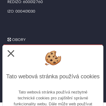
REDIZO: 600012760
IZO: 000401030
OBORY
close
Letecké technické lyceum
pro žáky 9. tříd
Všeobecné gymnázium
Tato webová stránka používá cookies
pro žáky 5. tříd
pro žáky 9. tříd (doplnění do kvinty) - přijímání
do vyššího ročníku na základě vyhlášenýh kritérií
Tato webová stránka používá nezbytné
technické cookies pro zajištění správné
funkcionality webu. Dále může web používat