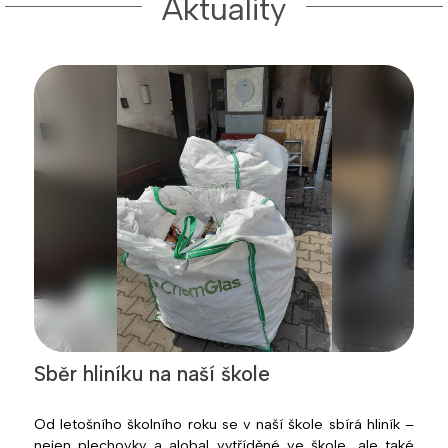
Aktuality
Sběr hliníku na naší škole
Od letošního školního roku se v naší škole sbírá hliník –
nejen plechovky a alobal vytříděné ve škole, ale také