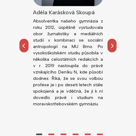
lová
Adéla Karásková Skoupá
Jiří Kodeš
dním rokem
Absolventka našeho gymnázia z
Absolvent n
ou fakultu
roku 2012, úspěšně vystudovala
roku 2018, ú
rzity v Brně.
obor žurnalistiky a mediálních
obor Všeobe
tředoškolskou
studií v kombinaci se sociální
Lékařské fa
hemie, zejména
antropologií na MU Brno. Po
Palackého. 
ních prostor.
vysokoškolském studiu působila v
působí n
alo možnost
několika celostátních redakcích a
novorozen
, co ji zajímá,
v r. 2019 nastoupila do právě
Nemocnice Svi
ority před VŠ
vznikajícího Deníku N, kde působí
gymnáziu v
dodnes. Říká, že se svou volbou
(zatím) nejlepš
profese je i po deseti letech stále
Nedá dopustit 
spokojená a je vděčná, že ji k ní
vstřícné vyučuj
dovedlo právě i studium na
moravskotřebovském gymnáziu.