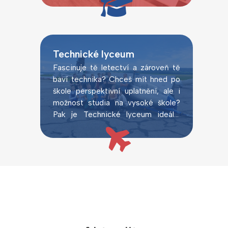
Technické lyceum
Fascinuje tě letectví a zároveň tě
baví technika? Chceš mít hned po
škole perspektivní uplatnění, ale i
možnost studia na vysoké škole?
Pak je Technické lyceum ideální
volbou.