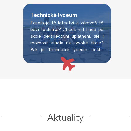
Technické lyceum
Fascinuje tě letectví a zároveň tě
baví technika? Chceš mít hned po
škole perspektivní uplatnění, ale i
možnost studia na vysoké škole?
Pak je Technické lyceum ideální
volbou.
Aktuality