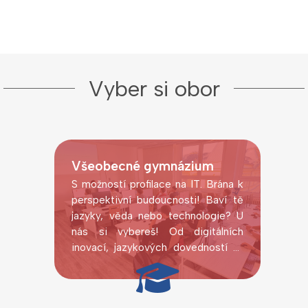
Vyber si obor
Všeobecné gymnázium
S možností profilace na IT. Brána k
perspektivní budoucnosti! Baví tě
jazyky, věda nebo technologie? U
nás si vybereš! Od digitálních
inovací, jazykových dovedností až
po laboratorní pokusy.