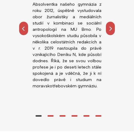
dním rokem
Absolventka našeho gymnázia z
Absolvent n
ou fakultu
roku 2012, úspěšně vystudovala
roku 2018, ú
rzity v Brně.
obor žurnalistiky a mediálních
obor Všeobe
tředoškolskou
studií v kombinaci se sociální
Lékařské fa
hemie, zejména
antropologií na MU Brno. Po
Palackého. 
ních prostor.
vysokoškolském studiu působila v
působí n
alo možnost
několika celostátních redakcích a
novorozen
, co ji zajímá,
v r. 2019 nastoupila do právě
Nemocnice Svi
ority před VŠ
vznikajícího Deníku N, kde působí
gymnáziu v
dodnes. Říká, že se svou volbou
(zatím) nejlepš
profese je i po deseti letech stále
Nedá dopustit 
spokojená a je vděčná, že ji k ní
vstřícné vyučuj
dovedlo právě i studium na
moravskotřebovském gymnáziu.