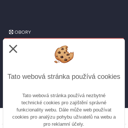
OBORY
close
Letecké technické lyceum
pro žáky 9. tříd
Všeobecné gymnázium
Tato webová stránka používá cookies
pro žáky 5. tříd
pro žáky 9. tříd (doplnění do kvinty) - přijímání
do vyššího ročníku na základě vyhlášenýh kritérií
Tato webová stránka používá nezbytné
technické cookies pro zajištění správné
funkcionality webu. Dále může web používat
cookies pro analýzu pohybu uživatelů na webu a
Prohlášení o přístupnosti
Mapa webu
Cookies
pro reklamní účely.