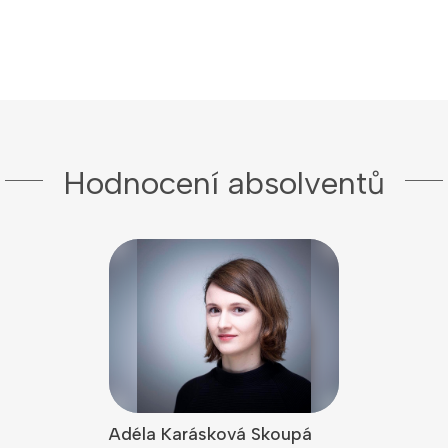
Hodnocení absolventů
lová
Adéla Karásková Skoupá
Jiří Kodeš