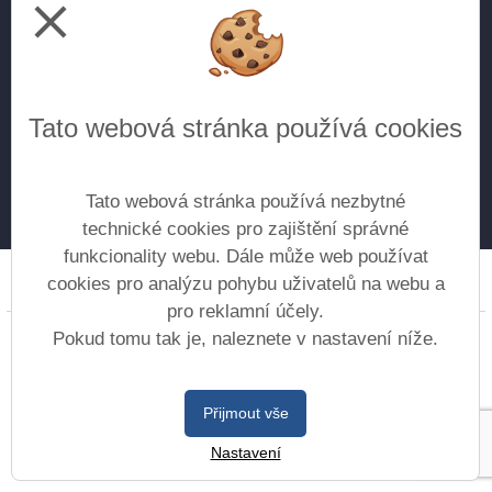
close
Letecké technické lyceum
pro žáky 9. tříd
Všeobecné gymnázium
Tato webová stránka používá cookies
pro žáky 5. tříd
pro žáky 9. tříd (doplnění do kvinty) - přijímání
do vyššího ročníku na základě vyhlášenýh kritérií
Tato webová stránka používá nezbytné
technické cookies pro zajištění správné
funkcionality webu. Dále může web používat
cookies pro analýzu pohybu uživatelů na webu a
Prohlášení o přístupnosti
Mapa webu
Cookies
pro reklamní účely.
Copyright © 2017 - 2026 Gymnázium Moravská Třebová
Pokud tomu tak je, naleznete v nastavení níže.
&
Vitalex Group
- Tvorba školních webů
Postaveno ve službě
VlastníŠkolníWeb.cz
Přijmout vše
| Na redakčním
Nastavení
systému
Vitalex CMS