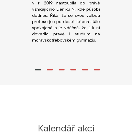
, co ji zajímá,
v r. 2019 nastoupila do právě
Nemocnice Svi
ority před VŠ
vznikajícího Deníku N, kde působí
gymnáziu v
dodnes. Říká, že se svou volbou
(zatím) nejlepš
profese je i po deseti letech stále
Nedá dopustit 
spokojená a je vděčná, že ji k ní
vstřícné vyučuj
dovedlo právě i studium na
moravskotřebovském gymnáziu.
Kalendář akcí