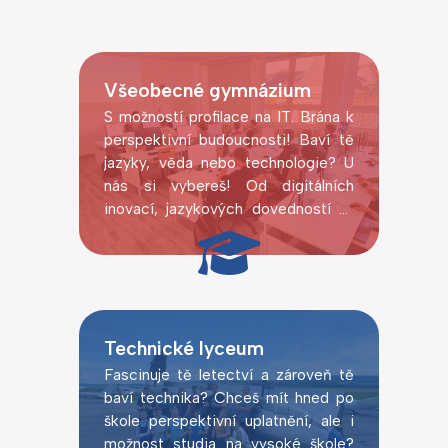
Všeobecné gymnázium
S možností profilace na IT. Brána k
perspektivní budoucnosti! Baví tě
jazyky, věda nebo technologie? U
nás si vybereš! Od digitálních
inovací, jazykových dovedností až
po laboratorní pokusy.
Technické lyceum
Fascinuje tě letectví a zároveň tě
baví technika? Chceš mít hned po
škole perspektivní uplatnění, ale i
možnost studia na vysoké škole?