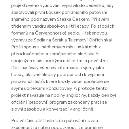
projektového vyučování vypravili do Jeseníků, aby
absolvovali první kousek pohraničního putování
známého pod názvem Stezka Českem. Při svém
třídenním vandru absolvovali tři etapy: Po stopách
formanů na Červenohorské sedlo, Hřebenovou
výpravu ze Sedla na Šerák a Tajemství Obřích skal.
Prošli spoustu nádherných míst unikátních z
přírodovědného a zeměpisného hlediska či
spojených s historickými událostmi a pověstmi.
Děti nasávaly všechny informace a vjemy jako
houby, aktivně hledaly podrobnosti k vyplnění
pracovních listů, které každý večer společně se
svými učitelkami konzultovaly. A protože tento
projekt navazuje na hodiny angličtiny, každý den byl
oficiální "pracovní" program zakončený prací se
slovní zásobou a konverzací v angličtině.
Pro většinu dětí bylo toto putování novou
zkušeností a nutno podotknout, že poměrně