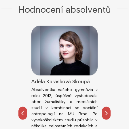
Hodnocení absolventů
lová
Adéla Karásková Skoupá
Jiří Kodeš
dním rokem
Absolventka našeho gymnázia z
Absolvent n
ou fakultu
roku 2012, úspěšně vystudovala
roku 2018, ú
rzity v Brně.
obor žurnalistiky a mediálních
obor Všeobe
tředoškolskou
studií v kombinaci se sociální
Lékařské fa
hemie, zejména
antropologií na MU Brno. Po
Palackého. 
ních prostor.
vysokoškolském studiu působila v
působí n
alo možnost
několika celostátních redakcích a
novorozen