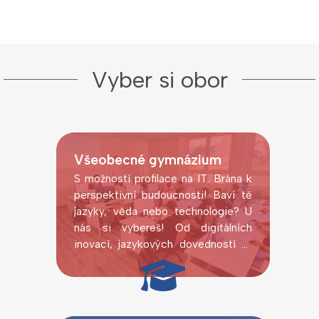
Vyber si obor
Všeobecné gymnázium
S možností profilace na IT. Brána k
perspektivní budoucnosti! Baví tě
jazyky, věda nebo technologie? U
nás si vybereš! Od digitálních
inovací, jazykových dovedností až
po laboratorní pokusy.