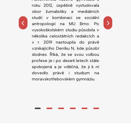
ou fakultu
roku 2012, úspěšně vystudovala
roku 2018, ú
rzity v Brně.
obor žurnalistiky a mediálních
obor Všeobe
tředoškolskou
studií v kombinaci se sociální
Lékařské fa
hemie, zejména
antropologií na MU Brno. Po
Palackého. 
ních prostor.
vysokoškolském studiu působila v
působí n
alo možnost
několika celostátních redakcích a
novorozen
, co ji zajímá,
v r. 2019 nastoupila do právě
Nemocnice Svi
ority před VŠ
vznikajícího Deníku N, kde působí
gymnáziu v
dodnes. Říká, že se svou volbou
(zatím) nejlepš
profese je i po deseti letech stále
Nedá dopustit 
spokojená a je vděčná, že ji k ní
vstřícné vyučuj
dovedlo právě i studium na
moravskotřebovském gymnáziu.