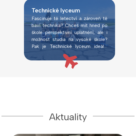
Technické lyceum
Fascinuje tě letectví a zároveň tě
baví technika? Chceš mít hned po
škole perspektivní uplatnění, ale i
možnost studia na vysoké škole?
Pak je Technické lyceum ideální
volbou.
Aktuality