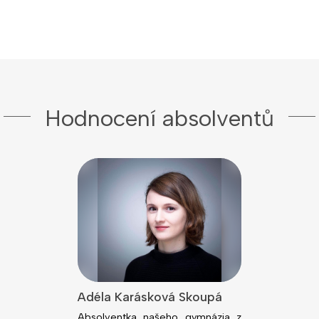
Hodnocení absolventů
lová
Adéla Karásková Skoupá
Jiří Kodeš
dním rokem
Absolventka našeho gymnázia z
Absolvent n