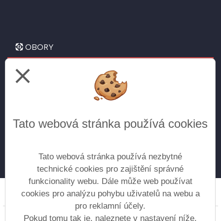
OBORY
close
Letecké technické lyceum
pro žáky 9. tříd
Všeobecné gymnázium
Tato webová stránka používá cookies
pro žáky 5. tříd
pro žáky 9. tříd (doplnění do kvinty) - přijímání
do vyššího ročníku na základě vyhlášenýh kritérií
Tato webová stránka používá nezbytné
technické cookies pro zajištění správné
funkcionality webu. Dále může web používat
cookies pro analýzu pohybu uživatelů na webu a
Prohlášení o přístupnosti
Mapa webu
Cookies
pro reklamní účely.
Copyright © 2017 - 2026 Gymnázium Moravská Třebová
Pokud tomu tak je, naleznete v nastavení níže.