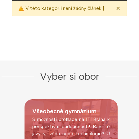
×
V této kategorii není žádný článek |
Vyber si obor
Všeobecné gymnázium
S možností profilace na IT. Brána k
perspektivní budoucnosti! Baví tě
jazyky, věda nebo technologie? U