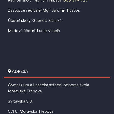
Ředitel školy: Mgr. Jiří Hrbata
608 379 727
Zástupce ředitele: Mgr. Jaromír Tlustoš
Účetní školy: Gabriela Slánská
Mzdová účetní: Lucie Veselá
ADRESA
Gymnázium a Letecká střední odborná škola
Moravská Třebová
Svitavská 310
571 01 Moravská Třebová