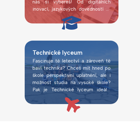
nás si vybereš! Od digitálních
inovací, jazykových dovedností až
po laboratorní pokusy.
Technické lyceum
Fascinuje tě letectví a zároveň tě
baví technika? Chceš mít hned po
škole perspektivní uplatnění, ale i
možnost studia na vysoké škole?
Pak je Technické lyceum ideální
volbou.