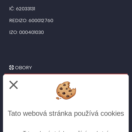
IČ: 62033131
REDIZO: 600012760
IZO: 000401030
OBORY
close
Letecké technické lyceum
pro žáky 9. tříd
Všeobecné gymnázium
Tato webová stránka používá cookies
pro žáky 5. tříd
pro žáky 9. tříd (doplnění do kvinty) - přijímání