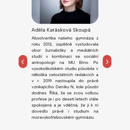
lová
Adéla Karásková Skoupá
Jiří Kodeš
dním rokem
Absolventka našeho gymnázia z
Absolvent n
ou fakultu
roku 2012, úspěšně vystudovala
roku 2018, ú
rzity v Brně.
obor žurnalistiky a mediálních
obor Všeobe
tředoškolskou
studií v kombinaci se sociální
Lékařské fa
hemie, zejména
antropologií na MU Brno. Po
Palackého. 
ních prostor.
vysokoškolském studiu působila v
působí n
alo možnost
několika celostátních redakcích a
novorozen
, co ji zajímá,
v r. 2019 nastoupila do právě
Nemocnice Svi
ority před VŠ
vznikajícího Deníku N, kde působí
gymnáziu v
dodnes. Říká, že se svou volbou
(zatím) nejlepš
profese je i po deseti letech stále
Nedá dopustit 
spokojená a je vděčná, že ji k ní
vstřícné vyučuj
dovedlo právě i studium na
moravskotřebovském gymnáziu.