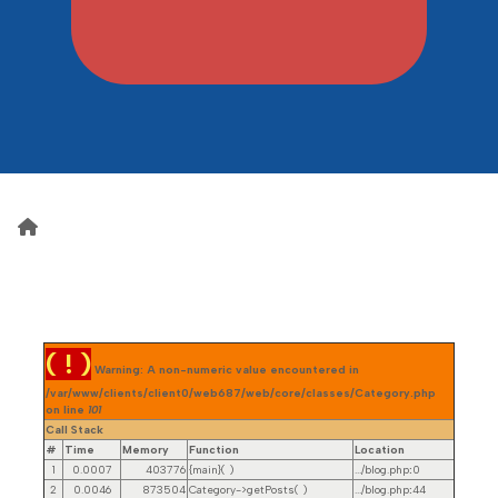
( ! )
Warning: A non-numeric value encountered in
/var/www/clients/client0/web687/web/core/classes/Category.php
on line
101
Call Stack
#
Time
Memory
Function
Location
1
0.0007
403776
{main}( )
.../blog.php
:
0
2
0.0046
873504
Category->getPosts( )
.../blog.php
:
44