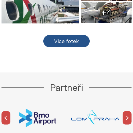
+4
Více fotek
Partneři