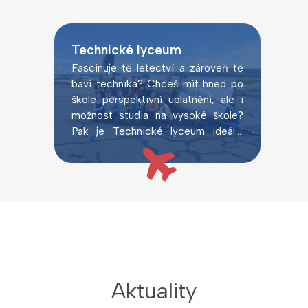
Technické lyceum
Fascinuje tě letectví a zároveň tě
baví technika? Chceš mít hned po
škole perspektivní uplatnění, ale i
možnost studia na vysoké škole?
Pak je Technické lyceum ideální
volbou.
Aktuality