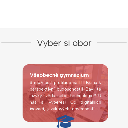
Vyber si obor
Všeobecné gymnázium
S možností profilace na IT. Brána k
perspektivní budoucnosti! Baví tě
jazyky, věda nebo technologie? U
nás si vybereš! Od digitálních
inovací, jazykových dovedností až
po laboratorní pokusy.