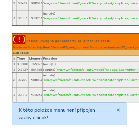
3
0.3629
901584
'/var/www/clients/client0/web687/web/content/templates/univer
)
include(
4
0.3814
938264
'/var/www/clients/client0/web687/web/content/templates/univer
)
( ! )
Notice: Trying to get property 'id' of non-object in
/var/www/clients/client0/web687/web/content/templates/univers25/post.ph
Call Stack
#
Time
Memory
Function
1
0.0000
399376
{main}( )
2
0.2429
864768
require(
'/var/www/clients/client0/web687/web/core/config/front_
include(
3
0.3629
901584
'/var/www/clients/client0/web687/web/content/templates/univer
)
include(
4
0.3814
938264
'/var/www/clients/client0/web687/web/content/templates/univer
)
×
K této položce menu není připojen
žádný článek!