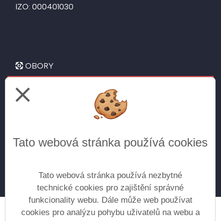
IZO: 000401030
OBORY
close
Letecké technické lyceum
pro žáky 9. tříd
Všeobecné gymnázium
Tato webová stránka používá cookies
pro žáky 5. tříd
pro žáky 9. tříd (doplnění do kvinty) - přijímání
do vyššího ročníku na základě vyhlášenýh kritérií
Tato webová stránka používá nezbytné
technické cookies pro zajištění správné
funkcionality webu. Dále může web používat
cookies pro analýzu pohybu uživatelů na webu a
Prohlášení o přístupnosti
Mapa webu
Cookies