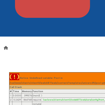
( ! )
Notice: Undefined variable: Post in
/var/www/clients/client0/web687/web/content/templates/univers25/post.ph
Call Stack
#
Time
Memory
Function
1
0.0000
399376
{main}( )
2
0.2429
864768
require(
'/var/www/clients/client0/web687/web/core/config/front_
include(