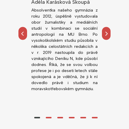
lová
Adéla Karásková Skoupá
Jiří Kodeš
dním rokem
Absolventka našeho gymnázia z
Absolvent n
ou fakultu
roku 2012, úspěšně vystudovala
roku 2018, ú
rzity v Brně.
obor žurnalistiky a mediálních
obor Všeobe
tředoškolskou
studií v kombinaci se sociální
Lékařské fa
hemie, zejména
antropologií na MU Brno. Po
Palackého. 
ních prostor.
vysokoškolském studiu působila v
působí n
alo možnost
několika celostátních redakcích a
novorozen
, co ji zajímá,
v r. 2019 nastoupila do právě
Nemocnice Svi
ority před VŠ
vznikajícího Deníku N, kde působí
gymnáziu v
dodnes. Říká, že se svou volbou
(zatím) nejlepš
profese je i po deseti letech stále
Nedá dopustit 
spokojená a je vděčná, že ji k ní
vstřícné vyučuj
dovedlo právě i studium na
moravskotřebovském gymnáziu.